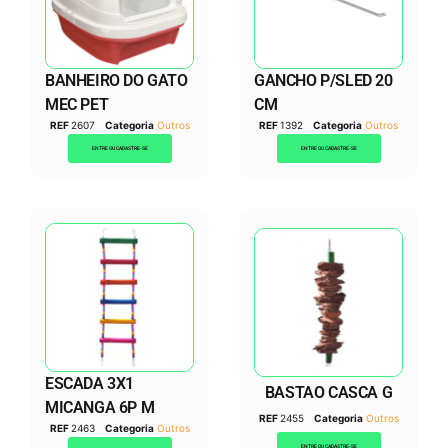
BANHEIRO DO GATO
GANCHO P/SLED 20
MEC PET
CM
REF
2607
Categoria
Outros
REF
1392
Categoria
Outros
ENTRE OU CADASTRE-SE
ENTRE OU CADASTRE-SE
ESCADA 3X1
BASTAO CASCA G
MICANGA 6P M
REF
2455
Categoria
Outros
REF
2463
Categoria
Outros
ENTRE OU CADASTRE-SE