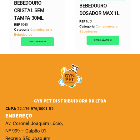
BEBEDOURO
BEBEDOURO
CRISTAL SEM
DOSADOR MAX 1L
TAMPA 30ML
REF
N/D
REF
1040
Categoria
Comedouros e
Categoria
Comedouros e
Bebedouros
Bebedouros
ENTRE OU CADASTRE-SE
ENTRE OU CADASTRE-SE
GYN PET DISTRIBUIDORA DK LTDA
CNPJ:
22.176.976/0001-52
ENDEREÇO
Av. Coronel Joaquim Lúcio,
Nº 999 – Galpão 01
Recreio São Joaquim