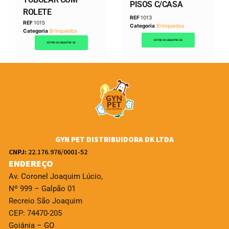
PISOS C/CASA
ROLETE
REF
1013
REF
1015
Categoria
Brinquedos
Categoria
Brinquedos
ENTRE OU CADASTRE-SE
ENTRE OU CADASTRE-SE
GYN PET DISTRIBUIDORA DK LTDA
CNPJ:
22.176.976/0001-52
ENDEREÇO
Av. Coronel Joaquim Lúcio,
Nº 999 – Galpão 01
Recreio São Joaquim
CEP: 74470-205
Goiânia – GO