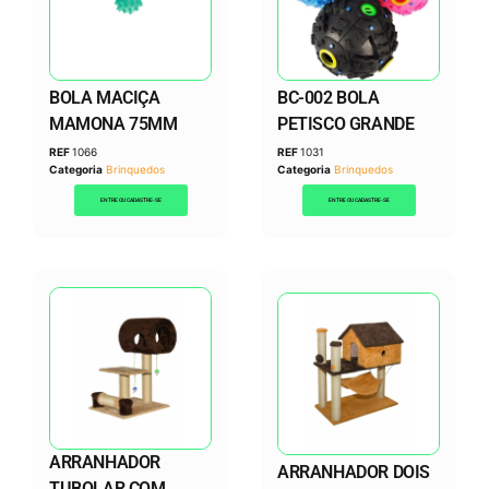
BOLA MACIÇA
BC-002 BOLA
MAMONA 75MM
PETISCO GRANDE
REF
1066
REF
1031
Categoria
Brinquedos
Categoria
Brinquedos
ENTRE OU CADASTRE-SE
ENTRE OU CADASTRE-SE
ARRANHADOR
ARRANHADOR DOIS
TUBOLAR COM