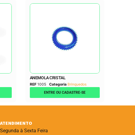
ANEMOLA CRISTAL
REF
1005
Categoria
Brinquedos
ENTRE OU CADASTRE-SE
ATENDIMENTO
Segunda à Sexta Feira