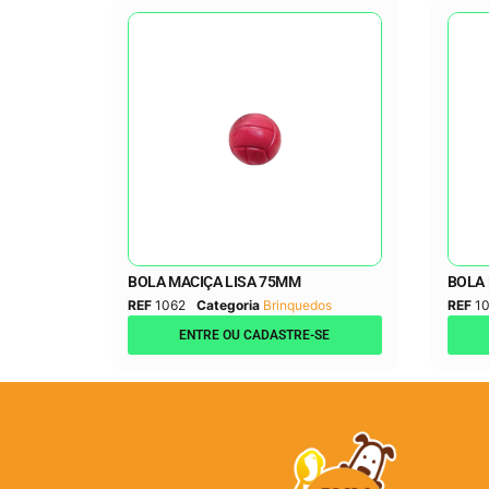
BOLA MACIÇA LISA 75MM
BOLA 
REF
1062
Categoria
Brinquedos
REF
10
ENTRE OU CADASTRE-SE