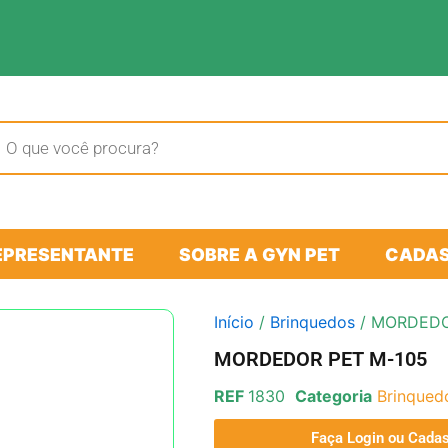
sar
tos
EPRESENTANTE
SOBRE A GYN PET
CADAS
Início
/
Brinquedos
/ MORDEDO
MORDEDOR PET M-105
REF
1830
Categoria
Brinqued
Faça Login ou Cadas