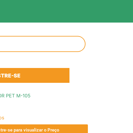
TRE-SE
R PET M-105
os
tre-se para visualizar o Preço