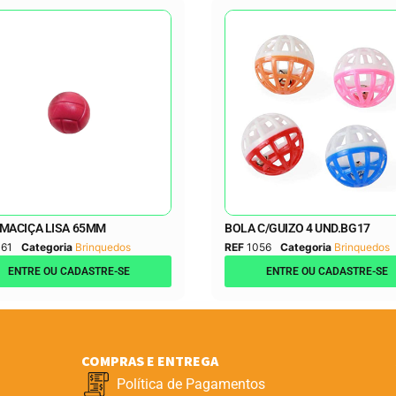
MACIÇA LISA 65MM
BOLA C/GUIZO 4 UND.BG17
61
Categoria
Brinquedos
REF
1056
Categoria
Brinquedos
ENTRE OU CADASTRE-SE
ENTRE OU CADASTRE-SE
COMPRAS E ENTREGA
Política de Pagamentos