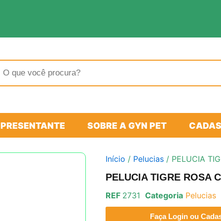
sar
tos
EPRESENTANTE
SOBRE A GYN PET
CADAS
Início
/
Pelucias
/ PELUCIA TI
PELUCIA TIGRE ROSA 
REF
2731
Categoria
Pelucias
Faça Login ou Cadast