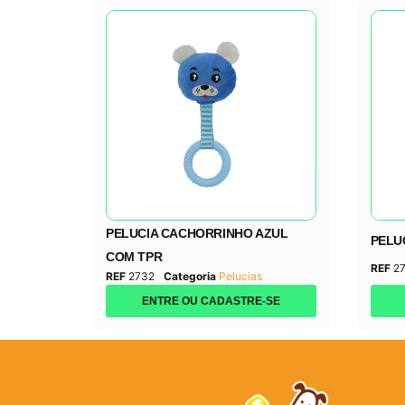
PELUCIA CACHORRINHO AZUL
PELU
COM TPR
REF
2
REF
2732
Categoria
Pelucias
ENTRE OU CADASTRE-SE