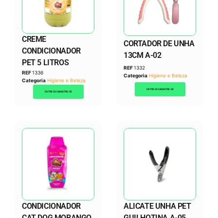
CREME
CORTADOR DE UNHA
CONDICIONADOR
13CM A-02
PET 5 LITROS
REF
1332
REF
1336
Categoria
Higiene e Beleza
Categoria
Higiene e Beleza
ENTRE OU CADASTRE-SE
ENTRE OU CADASTRE-SE
CONDICIONADOR
ALICATE UNHA PET
CAT DOG MORANGO
GUILHOTINA A-05