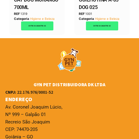
700ML
DOG 025
REF
1319
REF
1001
Categoria
Higiene e Beleza
Categoria
Higiene e Beleza
ENTRE OU CADASTRE-SE
ENTRE OU CADASTRE-SE
GYN PET DISTRIBUIDORA DK LTDA
CNPJ:
22.176.976/0001-52
ENDEREÇO
Av. Coronel Joaquim Lúcio,
Nº 999 – Galpão 01
Recreio São Joaquim
CEP: 74470-205
Goiânia – GO