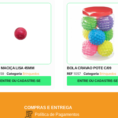
 MACIÇA LISA 45MM
BOLA CRAVAO POTE C/09
059
Categoria
Brinquedos
REF
1057
Categoria
Brinquedos
ENTRE OU CADASTRE-SE
ENTRE OU CADASTRE-SE
COMPRAS E ENTREGA
Política de Pagamentos