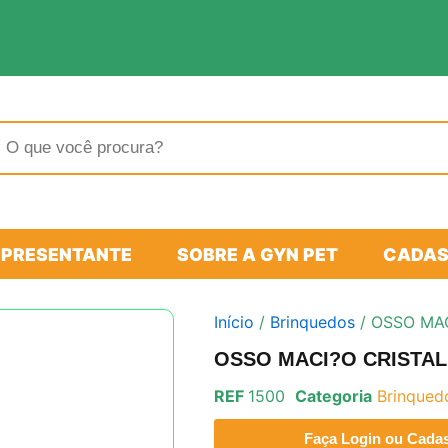
sar
tos
EPRESENTANTE
SOBRE A GYN PET
CADAS
Início
/
Brinquedos
/ OSSO MAC
OSSO MACI?O CRISTAL
REF
1500
Categoria
Brinqued
Faça Login ou Cadast