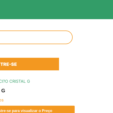
TRE-SE
I?O CRISTAL G
 G
os
re-se para visualizar o Preço